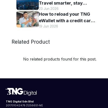
Travel smarter, stay
23 Jun 2026
connected and discover
How to reload your TNG
more with TNG eWallet
eWallet with a credit card
19 Jun 2026
— and why it’s worth it
Related Product
No related products found for this post.
TNG Digital Sdn Bhd
201701042478 [1256651-M]