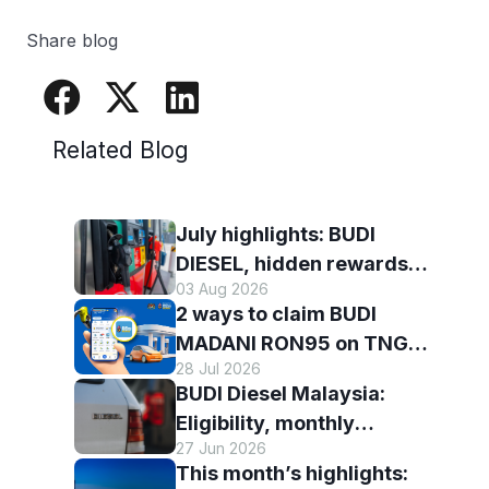
Share blog
Related Blog
July highlights: BUDI
DIESEL, hidden rewards
03 Aug 2026
and staying scam-smart
2 ways to claim BUDI
with TNG eWallet
MADANI RON95 on TNG
28 Jul 2026
eWallet
BUDI Diesel Malaysia:
Eligibility, monthly
27 Jun 2026
entitlement and how to use
This month’s highlights:
it with TNG eWallet