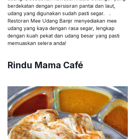
berdekatan
dengan
persisiran
pantai
dan
laut
,
udang
yang
digunakan
sudah
pasti
segar.
.
Restoran
Mee
Udang
Banjir
menyediakan
mee
udang
yang
kaya
dengan
rasa segar,
lengkap
dengan
kuah
pekat
dan
udang
besar
yang
pasti
memuaskan
selera
anda
!
Rindu Mama Café