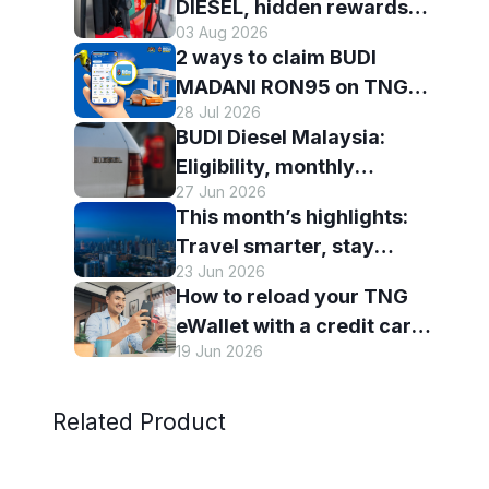
DIESEL, hidden rewards
03 Aug 2026
and staying scam-smart
2 ways to claim BUDI
with TNG eWallet
MADANI RON95 on TNG
28 Jul 2026
eWallet
BUDI Diesel Malaysia:
Eligibility, monthly
27 Jun 2026
entitlement and how to use
This month’s highlights:
it with TNG eWallet
Travel smarter, stay
23 Jun 2026
connected and discover
How to reload your TNG
more with TNG eWallet
eWallet with a credit card
19 Jun 2026
— and why it’s worth it
Related Product