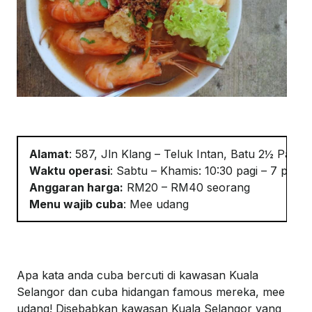
Alamat
:
587,
Jln
Klang –
Teluk
Intan, Batu 2½
Pasir
Waktu
o
perasi
:
Sabtu – Khamis: 10:30
pagi
– 7
petan
Anggaran
h
arga
:
RM20 – RM40 seorang
Menu
w
ajib
c
uba
:
Mee
u
dang
A
pa kata
anda
cuba
bercuti
di
kawasan
Kuala
Selangor
dan
cuba
hidangan
famous
mereka
,
m
ee
u
dang
!
Disebabkan
kawasan
Kuala Selangor yang