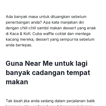
Ada
banyak
masa
untuk
diluangkan
sebelum
penerbangan
anda
? Apa kata
m
anjakan
diri
dengan
chill-chill
sambil
makan
dessert
yang
enak
di Kaca & Kofi. Cuba waffle
coklat
dan
mentega
kacang
mereka
,
dessert
yang
sempurna
sebelum
anda
berlepas
.
Guna Near Me
untuk
lagi
banyak
cadangan
tempat
makan
Tak
kisah
jika
anda
sedang
dalam
perjalanan
balik