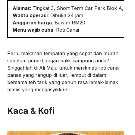
Alamat
:
Tingkat
3, Short Term Car Park Blok A, Kual
Waktu
operasi
:
Dibuka
24 jam
Anggaran
harga
:
Bawah RM20
Menu
wajib
cuba
:
Roti Canai
Perlu
makanan
tempatan
yang
cepat
dan
murah
sebelum
penerbangan
balik
kampung
anda
?
Singgah
lah
di Ali Maju
untuk
menikmati
roti
canai
panas
yang
rangup
di
luar
,
lembut
di
dalam
bersama
teh
t
arik
yang
penuh
rasa lemak-lemak
manis yang
mengasyikkan
!
Kaca & Kofi