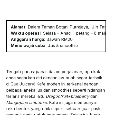
Alamat
:
Dalam Taman
Botani
Putrajaya,
Jln
Taman
Waktu
o
perasi
:
Selasa – Ahad: 1
petang
– 8
malam
; 
Anggaran
h
arga
:
Bawah RM20
Menu
w
ajib
c
uba
:
Jus &
s
moothie
Tengah
panas-panas
dalam
perjalanan
,
apa
kata
anda
segarkan
diri
dengan
jus
buah
segar
terbaik
di
Gua.Juicery
!
Kafe
moden
ini
terkenal
dengan
pelbagai
aneka
jus dan smoothies
seperti
hidangan
terlaris
mereka
iaitu
Dragonfruit+blueberry
dan
Mangopine
smoothie
.
Kafe
ini
juga
m
empunyai
reka
bentuk
yang
unik
seperti
sebuah
gua
,
pasti
menarik
anda
untuk
bergambar
. Selain jus
buah