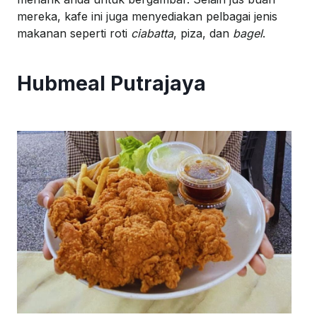
mereka
,
kafe
ini
juga
menyediakan
pelbagai
jenis
makanan
se
perti
roti
ciabatta
,
piza
, dan
bagel
.
Hubmeal
Putrajaya