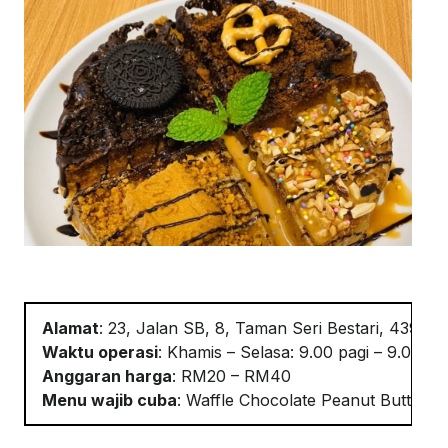
Alamat
:
23, Jalan SB, 8, Taman Seri Bestari, 43900
Waktu o
perasi
:
Khamis – Selasa: 9
.
00
pagi
– 9
.
00 ma
Anggaran harga
:
RM20 – RM40
Menu wajib cuba
:
Waffle Chocolate Peanut Butter