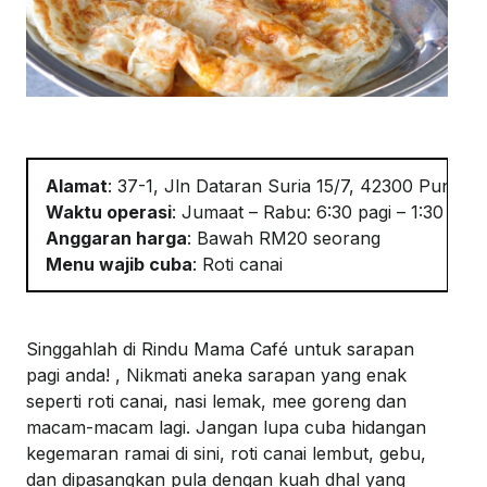
Alamat
: 37-1,
Jln
Dataran Suria 15/7, 42300 Puncak
Waktu
o
perasi
:
Jumaat – Rabu: 6:30
pagi
– 1:30 pet
Anggaran
h
arga
:
Bawah RM20 seorang
Menu
w
ajib
c
uba
:
Roti
c
anai
Singgahlah
di
Rindu Mama Café
untuk
sarapan
pagi
anda
!
,
Nikmati
aneka
sarapan
yang
enak
seperti
roti
canai
, nasi lemak, mee goreng dan
macam-macam
lagi
.
Jangan
lupa
cuba
hidangan
kegemaran
ramai
di
sini
, roti
canai
lembut
,
gebu
,
dan
dipasangkan
pula
dengan
kuah
dhal yang