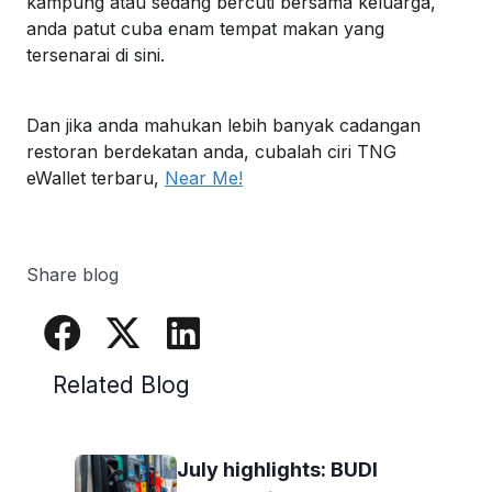
kampung
atau
sedang
bercuti
bersama
keluarga
,
anda
patut
cuba
enam
tempat
makan
yang
tersenarai
di
sini
.
Dan
jika
anda
mahukan
lebih
banyak
cadangan
restoran
berdekatan
anda
,
cubalah
ciri
TNG
eWallet terbaru,
Near Me!
Share blog
Related Blog
July highlights: BUDI