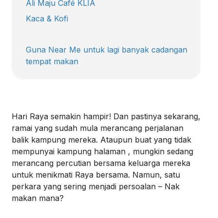
Ali Maju Café KLIA
Kaca & Kofi
Guna Near Me untuk lagi banyak cadangan
tempat makan
Hari Raya
semakin
hampir
!
Dan
pastinya
sekarang
,
ramai
yang
sudah
mula
merancang
perjalanan
balik
kampung
mereka
.
Ataupun
buat yang
tidak
mempunyai
kampung
halaman
,
mungkin
sedang
merancang
percutian
bersama
keluarga
mereka
untuk
menikmati
Raya
bersama
.
Namun
,
satu
perkara
yang
sering
menjadi
persoalan
– Nak
makan
mana?