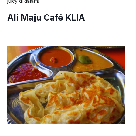
juicy
di
dalam
!
Ali Maju Café KLIA