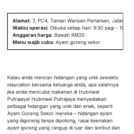
Alamat
:
7, PC4, Taman
Warisan
Pertanian
, Jalan P1
Waktu
operasi
:
Dibuka
setiap
hari
: 9:30
pagi
– 10 ma
Anggaran
harga
:
Bawah RM20
Menu
wajib
cuba
:
Ayam
g
oreng
s
e
kor
Kalau
anda
mencari
hidangan
yang
unik
sewaktu
staycation
bersama
keluarga
anda
,
apa
salahnya
jika
anda
mencuba
makanan
di
Hubmeal
Putrajaya!
Hubmeal
Putrajaya
menyediakan
pelbagai
hidangan
yang
unik
dan
enak
,
seperti
Ayam Goreng
Sekor
mereka
–
hidangan
ayam
yang
digoreng
tanpa
dipotong
,
rasai
keenakan
ayam
goreng yang
rangup
di
luar
dan
lembut
dan