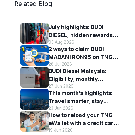
Related Blog
July highlights: BUDI
DIESEL, hidden rewards
03 Aug 2026
and staying scam-smart
2 ways to claim BUDI
with TNG eWallet
MADANI RON95 on TNG
28 Jul 2026
eWallet
BUDI Diesel Malaysia:
Eligibility, monthly
27 Jun 2026
entitlement and how to use
This month’s highlights:
it with TNG eWallet
Travel smarter, stay
23 Jun 2026
connected and discover
How to reload your TNG
more with TNG eWallet
eWallet with a credit card
19 Jun 2026
— and why it’s worth it