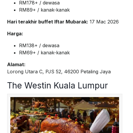
RM178+ / dewasa
RM89+ / kanak-kanak
Hari terakhir buffet Iftar Mubarak:
17 Mac 2026
Harga:
RM138+ / dewasa
RM69+ / kanak-kanak
Alamat:
Lorong Utara C, PJS 52, 46200 Petaling Jaya
The Westin Kuala Lumpur