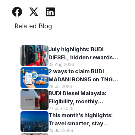
Related Blog
July highlights: BUDI
DIESEL, hidden rewards
03 Aug 2026
and staying scam-smart
2 ways to claim BUDI
with TNG eWallet
MADANI RON95 on TNG
28 Jul 2026
eWallet
BUDI Diesel Malaysia:
Eligibility, monthly
27 Jun 2026
entitlement and how to use
This month’s highlights:
it with TNG eWallet
Travel smarter, stay
23 Jun 2026
connected and discover