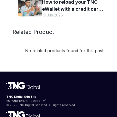
How to reload your TNG
more with TNG eWallet
eWallet with a credit card
19 Jun 2026
— and why it’s worth it
Related Product
No related products found for this post.
TNG Digital Sdn Bhd
201701042478 [1256651-M]
© 2025 TNG Digital Sdn Bhd. All rights reserved.